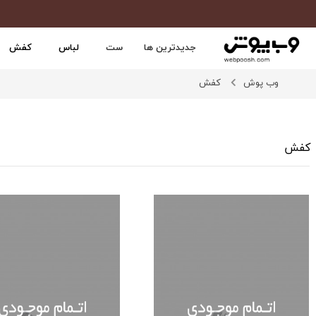
جدیدترین ها
ست
لباس
کفش
وب پوش
کفش
کفش