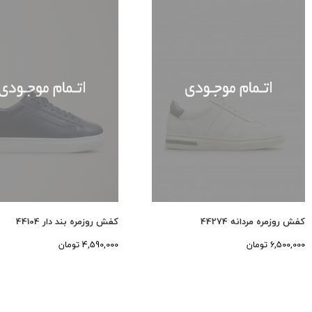
کفش روزمره مردانه 44274
کفش روزمره بند دار 44104
6,500,000 تومان
4,590,000 تومان