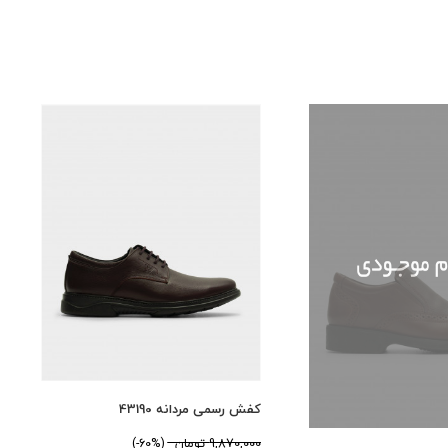
کفش رسمی مردانه 43190
9,870,000 تومان
(60%-)