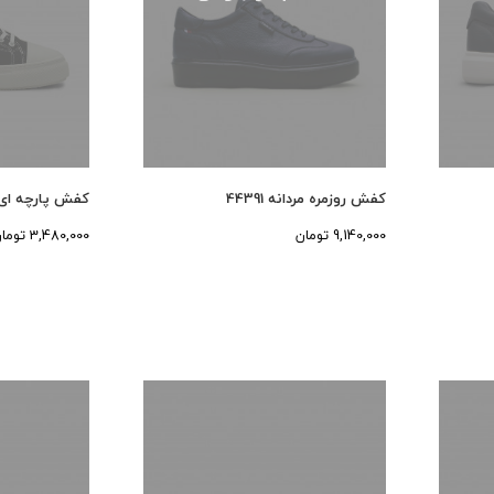
کفش روزمره مردانه 44391
کفش پارچه ای روزم
9,140,000 تومان
3,480,000 تومان