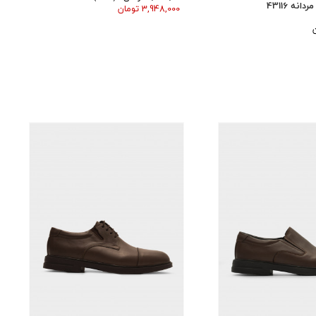
ه 43116
3,948,000 تومان