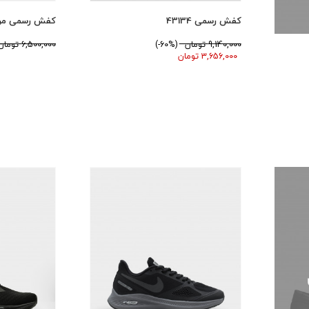
کفش رسمی 43134
کفش رسمی مردانه 
9,140,000 تومان
(60%-)
6,500,000 تومان
3,656,000 تومان