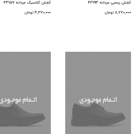
کفش رسمی مردانه 43193
کفش کلاسیک مردانه 43157
8,770,000 تومان
4,370,000 تومان