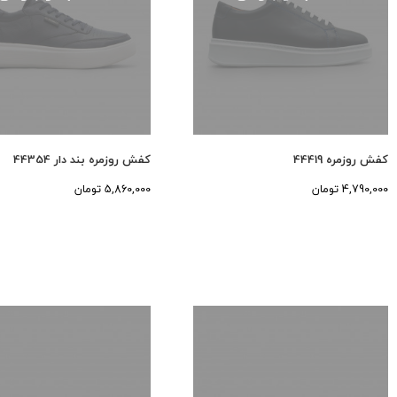
کفش روزمره 44419
کفش روزمره بند دار 44354
4,790,000 تومان
5,860,000 تومان