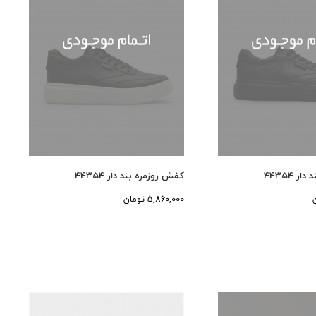
 44354
کفش روزمره بند دار 44354
5,860,000 تومان