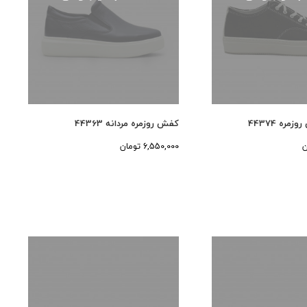
ره 44374
کفش روزمره مردانه 44363
6,550,000 تومان