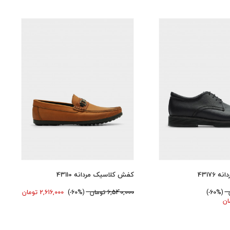
43176
کفش کلاسیک مردانه 43110
(60%-)
6,540,000 تومان
(60%-)
2,616,000 تومان