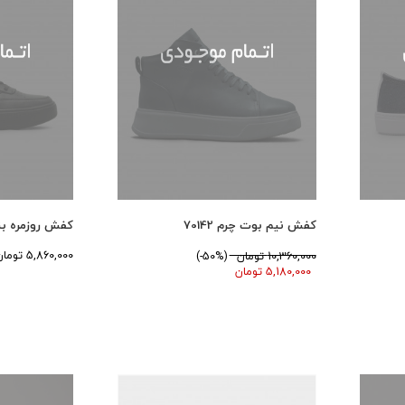
کفش نیم بوت چرم 70142
کفش روزمره بند دار
5,860,000 تومان
10,360,000 تومان
(50%-)
5,180,000 تومان