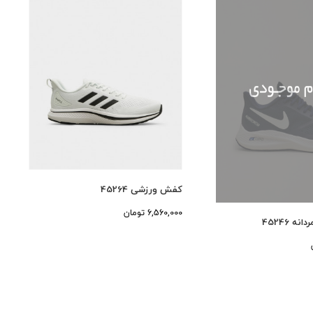
کفش ورزشی 45264
6,560,000 تومان
 45246