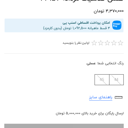
4,370,000 تومان
امکان پرداخت اقساطیِ اسنپ پی
۴ قسط ماهیانه 1,092,500 تومان (بدون کارمزد)
☆
☆
☆
☆
☆
اولین نظر را بنویسید
رنگ انتخابی شما:
عسلی
45
44
راهنمای سایز
ارسال رایگان برای خرید بالای 5,000,000 تومان