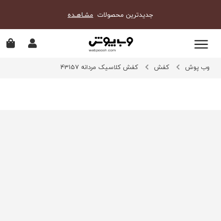
جدیدترین محصولات
مشـاهـده
وب پوش
کفش
کفش کلاسیک مردانه 43157