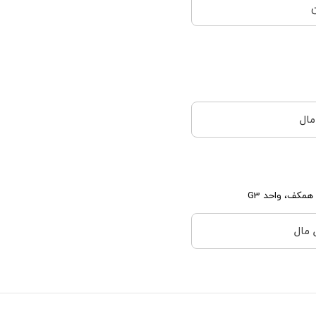
مال
مکف، واحد G3
 مال