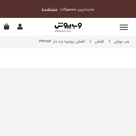
جدیدترین محصولات
مشـاهـده
وب پوش
کفش
کفش روزمره بند دار 44354