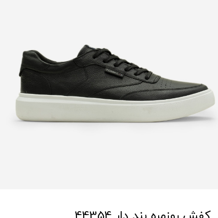
کفش روزمره بند دار 44354