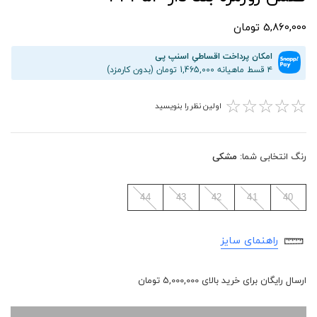
5,860,000 تومان
امکان پرداخت اقساطیِ اسنپ پی
۴ قسط ماهیانه 1,465,000 تومان (بدون کارمزد)
☆
☆
☆
☆
☆
اولین نظر را بنویسید
رنگ انتخابی شما:
مشکی
44
43
42
41
40
راهنمای سایز
ارسال رایگان برای خرید بالای 5,000,000 تومان