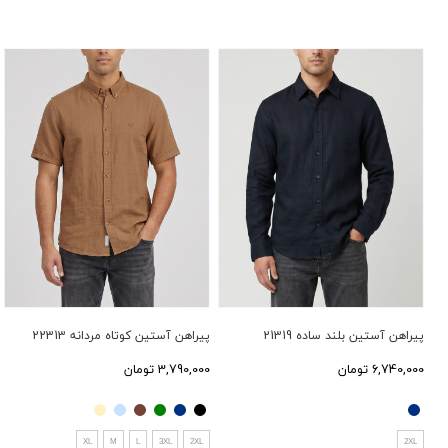
پیراهن آستین بلند ساده 21319
پیراهن آستین کوتاه مردانه 22313
6,740,000 تومان
3,790,000 تومان
XL
M
L
3XL
2XL
2XL