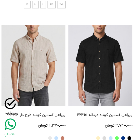
XL
M
L
3XL
2XL
پیراهن آستین کوتاه مردانه 22315
پیراهن آستین کوتاه طرح دار 23414
3,740,000 تومان
4,370,000 تومان