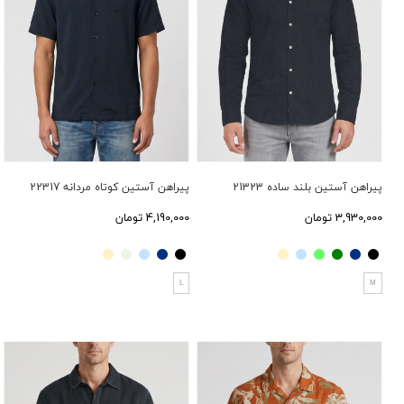
پیراهن آستین بلند ساده 21323
پیراهن آستین کوتاه مردانه 22317
3,930,000 تومان
4,190,000 تومان
L
M