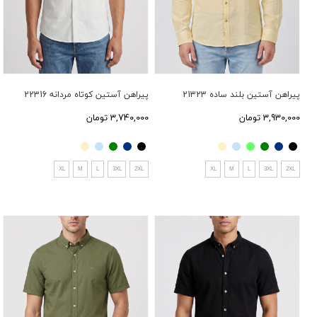
پیراهن آستین بلند ساده 21323
پیراهن آستین کوتاه مردانه 22316
3,930,000 تومان
3,740,000 تومان
XL
M
L
3XL
2XL
XL
M
L
3XL
2XL