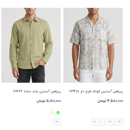
پیراهن آستین کوتاه طرح دار 23418
پیراهن آستین بلند ساده 21322
4,580,000 تومان
5,180,000 تومان
3XL
XL
L
3XL
2XL