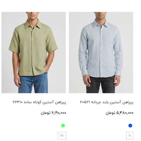
پیراهن آستین بلند مردانه 20521
پیراهن آستین کوتاه ساده 22310
5,480,000 تومان
6,190,000 تومان
2XL
XL