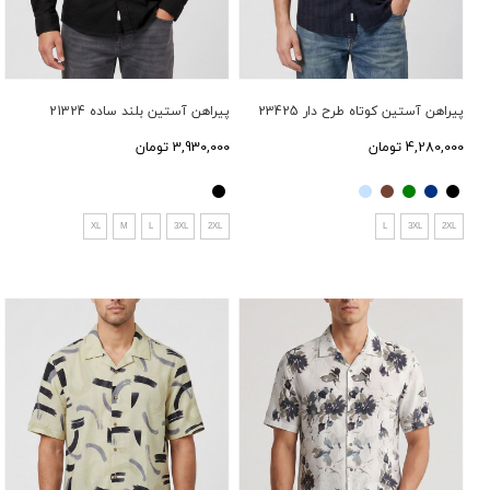
پیراهن آستین کوتاه طرح دار 23425
پیراهن آستین بلند ساده 21324
4,280,000 تومان
3,930,000 تومان
XL
M
L
3XL
2XL
L
3XL
2XL