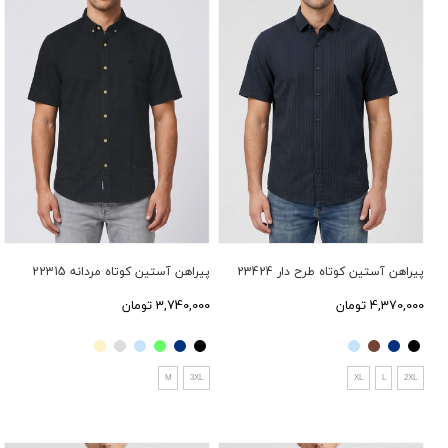
پیراهن آستین کوتاه طرح دار 23424
پیراهن آستین کوتاه مردانه 22315
4,370,000 تومان
3,740,000 تومان
M
3XL
XL
L
2XL