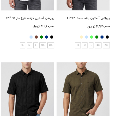
پیراهن آستین بلند ساده 21323
پیراهن آستین کوتاه طرح دار 23425
3,930,000 تومان
4,280,000 تومان
XL
M
L
3XL
2XL
XL
M
L
3XL
2XL