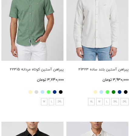
پیراهن آستین بلند ساده 21323
پیراهن آستین کوتاه مردانه 22315
3,930,000 تومان
3,740,000 تومان
M
L
2XL
XL
M
L
3XL
2XL