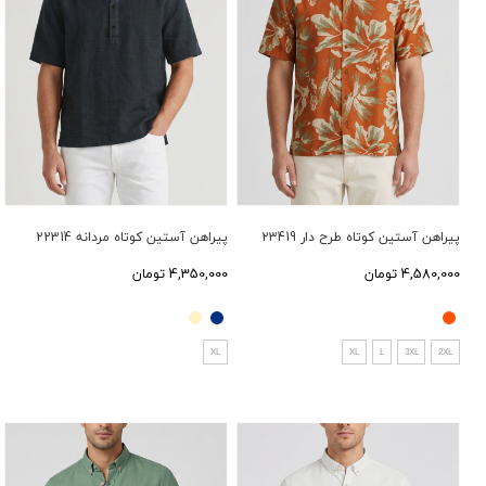
پیراهن آستین کوتاه طرح دار 23419
پیراهن آستین کوتاه مردانه 22314
4,580,000 تومان
4,350,000 تومان
XL
XL
L
3XL
2XL