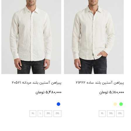
پیراهن آستین بلند ساده 21322
پیراهن آستین بلند مردانه 20521
5,180,000 تومان
5,480,000 تومان
XL
L
3XL
2XL
XL
3XL
2XL