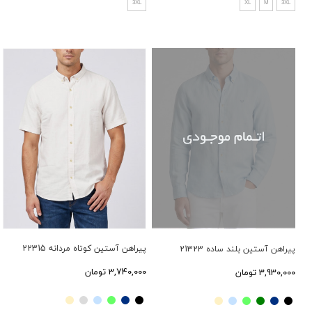
3XL
XL
M
3XL
پیراهن آستین کوتاه مردانه 22315
پیراهن آستین بلند ساده 21323
3,740,000 تومان
3,930,000 تومان