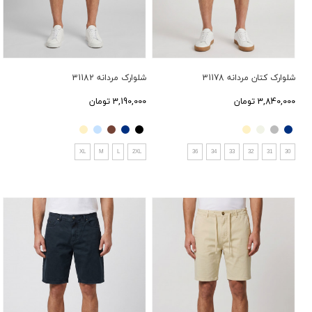
شلوارک کتان مردانه 31178
شلوارک مردانه 31182
3,840,000 تومان
3,190,000 تومان
XL
M
L
2XL
36
34
33
32
31
30