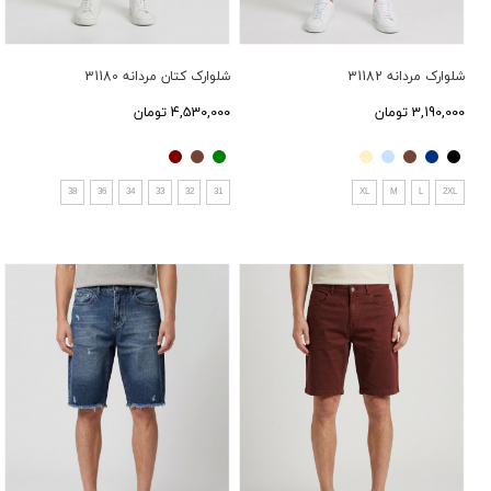
شلوارک مردانه 31182
شلوارک کتان مردانه 31180
3,190,000 تومان
4,530,000 تومان
38
36
34
33
32
31
XL
M
L
2XL