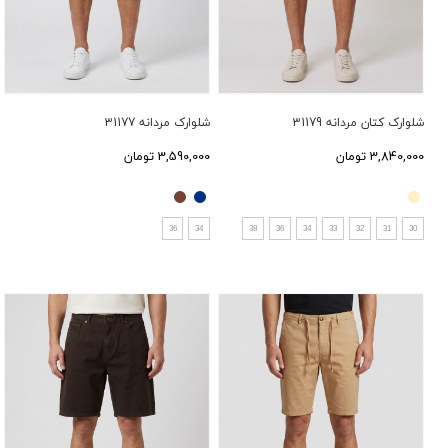
شلوارک کتان مردانه 31179
شلوارک مردانه 31177
3,840,000 تومان
3,590,000 تومان
36
34
38
36
34
33
32
31
30