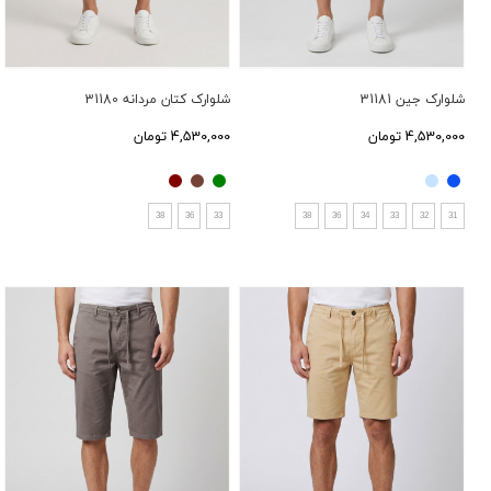
شلوارک جین 31181
شلوارک کتان مردانه 31180
4,530,000 تومان
4,530,000 تومان
38
36
33
38
36
34
33
32
31