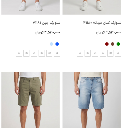
شلوارک کتان مردانه 31180
شلوارک جین 31181
4,530,000 تومان
4,530,000 تومان
38
36
34
33
32
31
38
36
34
33
32
31