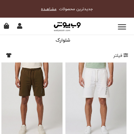
جدیدترین محصولات
مشـاهـده
شلوارک
فیلتر