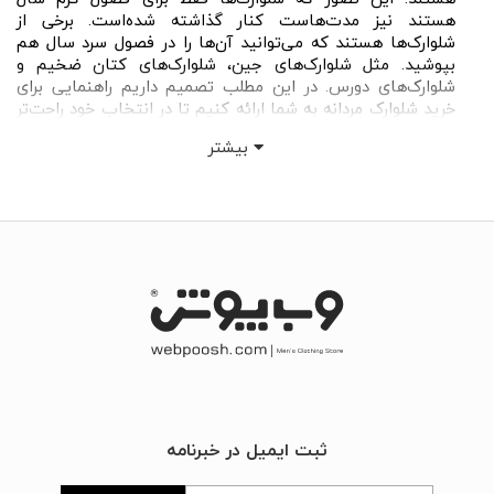
هستند نیز مدت‌هاست کنار گذاشته شده‌است. برخی از
شلوارک‌ها هستند که می‌توانید آن‌ها را در فصول سرد سال هم
بپوشید. مثل شلوارک‌های جین، شلوارک‌های کتان ضخیم و
شلوارک‌های دورس. در این مطلب تصمیم داریم راهنمایی برای
خرید شلوارک مردانه به شما ارائه کنیم تا در انتخاب خود راحت‌تر
تصمیم بگیرید.
بیشتر
انواع شلوارک مردانه
خرید شلوارک مردانه به‌ صورت آنلاین انتخاب نسبتاً دشواری
خواهد بود. با توجه به سایز، جنس، اندازه و برند شلوارک،
انتخاب‌های نامحدودی پیش روی شماست. بنابراین راحت‌ترین
راه، خرید از یک سایت معتبر است که انتخابی گسترده با
راهنمایی درست در پیش روی شما قرار داده است. شما می‌توانید
انواع مدل شلوارک‌ مردانه را از سایت وب‌ پوش تهیه فرمایید.
شلوارک جین
جنس این شلوارک از پارچه جین است. ممکن است شما جزو آن
دسته از افرادی باشید که در این نوع از شلوارک احساس راحتی
ثبت ایمیل در خبرنامه
نکنند، به سبب اینکه این شلوارک جنس ضخیمی دارد. اما باید
این را بدانید که شلوارک جین، ایستادگی بهتری دارد و با هر نوع