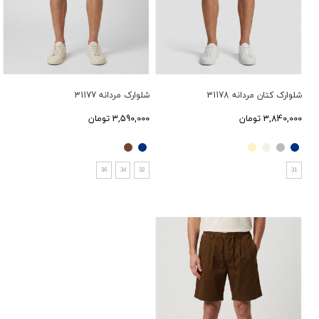
شلوارک کتان مردانه 31178
شلوارک مردانه 31177
3,840,000 تومان
3,590,000 تومان
36
34
32
31