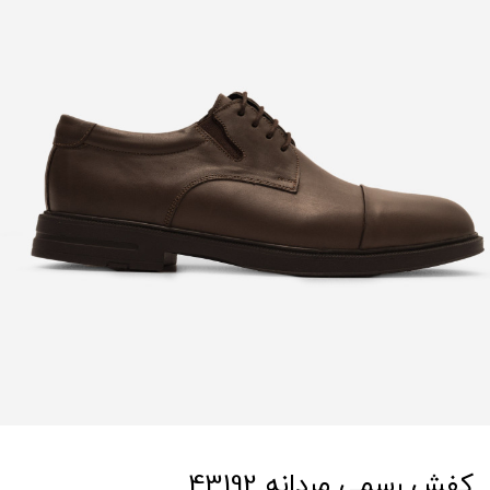
کفش رسمی مردانه 43192