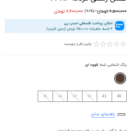
6,500,000 تومان
2,600,000 تومان
(60%-)
امکان پرداخت اقساطیِ اسنپ پی
۴ قسط ماهیانه 650,000 تومان (بدون کارمزد)
☆
☆
☆
☆
☆
اولین نظر را بنویسید
رنگ انتخابی شما:
قهوه ای
45
44
43
42
41
40
راهنمای سایز
ارسال رایگان برای خرید بالای 5,000,000 تومان