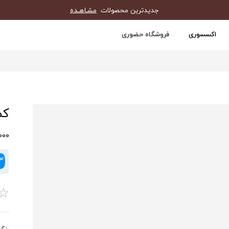
جدیدترین محصولات
مشـاهـده
اکسسوری
فروشگاه حضوری
کمر
10,000
☆