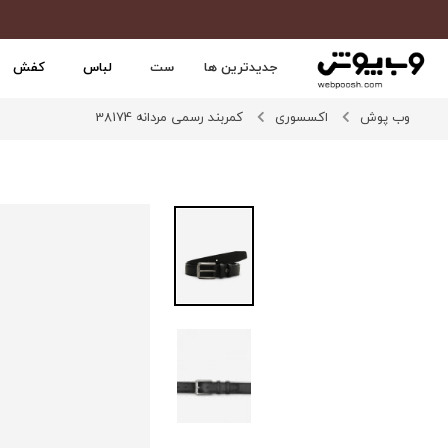
جدیدترین ها
ست
لباس
کفش
وب پوش
اکسسوری
کمربند رسمی مردانه 38174