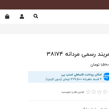
بند رسمی مردانه 38174
1,5 تومان
امکان پرداخت اقساطیِ اسنپ پی
۴ قسط ماهیانه 377,500 تومان (بدون کارمزد)
☆
☆
☆
☆
اولین نظر را بنویسید