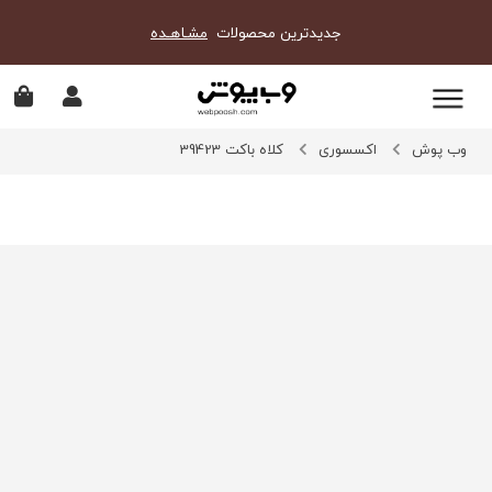
جدیدترین محصولات
مشـاهـده
وب پوش
اکسسوری
کلاه باکت 39423