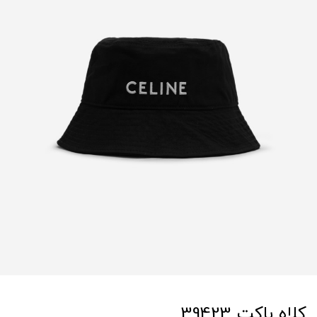
کلاه باکت 39423