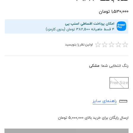
1,530,000 تومان
امکان پرداخت اقساطیِ اسنپ پی
۴ قسط ماهیانه 382,500 تومان (بدون کارمزد)
☆
☆
☆
☆
☆
اولین نظر را بنویسید
رنگ انتخابی شما:
مشکی
Free Size
راهنمای سایز
ارسال رایگان برای خرید بالای 5,000,000 تومان