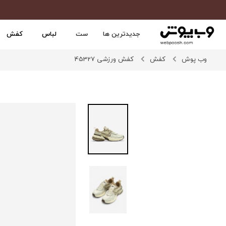
جدیدترین ها
ست
لباس
کفش
وب پوش
کفش
کفش ورزشی 45327