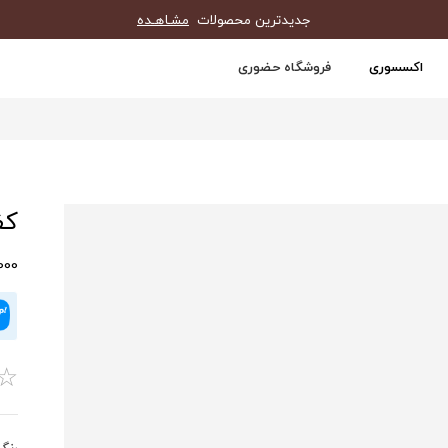
جدیدترین محصولات
مشـاهـده
اکسسوری
فروشگاه حضوری
کف
0,000
☆