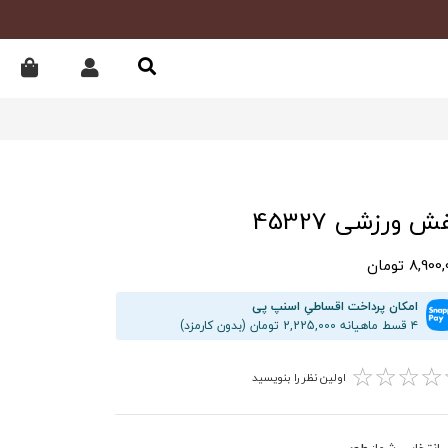
ش ورزشی 45327
8,90 تومان
امکان پرداخت اقساطیِ اسنپ پی
۴ قسط ماهیانه 2,225,000 تومان (بدون کارمزد)
☆
☆
☆
☆
اولین نظر را بنویسید