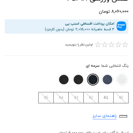
8,060,000 تومان
امکان پرداخت اقساطیِ اسنپ پی
۴ قسط ماهیانه 2,015,000 تومان (بدون کارمزد)
☆
☆
☆
☆
☆
اولین نظر را بنویسید
رنگ انتخابی شما:
سرمه ای
45
44
43
42
41
40
راهنمای سایز
ارسال رایگان برای خرید بالای 5,000,000 تومان