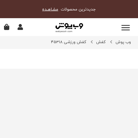
جدیدترین محصولات
مشـاهـده
وب پوش
کفش
کفش ورزشی 45318