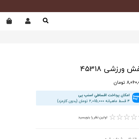
ش ورزشی 45318
8,06 تومان
امکان پرداخت اقساطیِ اسنپ پی
۴ قسط ماهیانه 2,015,000 تومان (بدون کارمزد)
☆
☆
☆
☆
اولین نظر را بنویسید