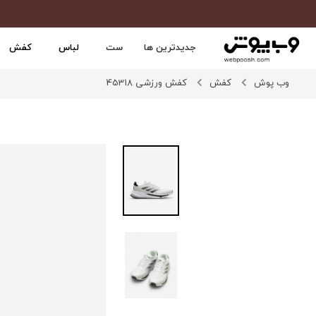
جدیدترین ها
ست
لباس
کفش
وب پوش
کفش
کفش ورزشی 45318