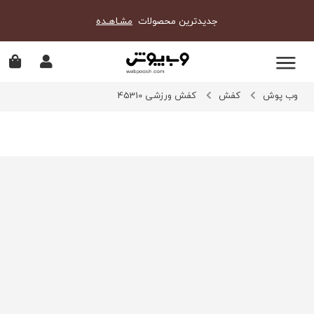
جدیدترین محصولات
مشـاهـده
وب پوش
کفش
کفش ورزشی 45310