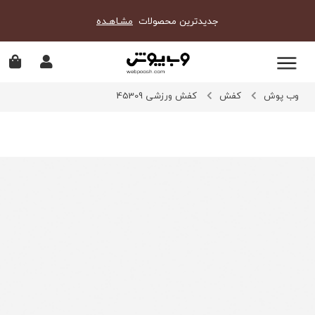
جدیدترین محصولات
مشـاهـده
وب پوش
کفش
کفش ورزشی 45309