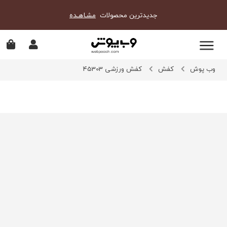
جدیدترین محصولات
مشـاهـده
وب پوش
کفش
کفش ورزشی 45303