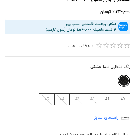
6,240,000 تومان
امکان پرداخت اقساطیِ اسنپ پی
۴ قسط ماهیانه 1,560,000 تومان (بدون کارمزد)
☆
☆
☆
☆
☆
اولین نظر را بنویسید
رنگ انتخابی شما:
مشکی
45
44
43
42
41
40
راهنمای سایز
ارسال رایگان برای خرید بالای 5,000,000 تومان