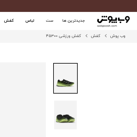
جدیدترین ها
ست
لباس
کفش
وب پوش
کفش
کفش ورزشی 45300