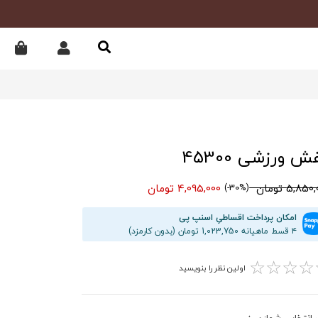
ش ورزشی 45300
5,85 تومان
4,095,000 تومان
(30%-)
امکان پرداخت اقساطیِ اسنپ پی
۴ قسط ماهیانه 1,023,750 تومان (بدون کارمزد)
☆
☆
☆
☆
اولین نظر را بنویسید