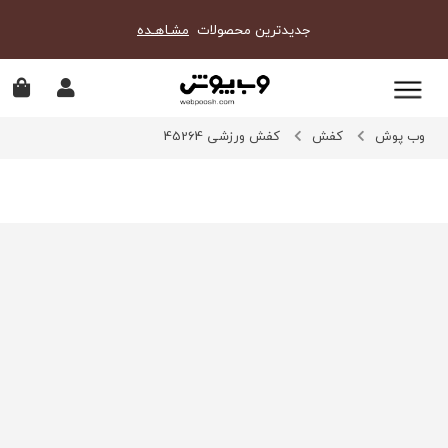
جدیدترین محصولات
مشـاهـده
وب پوش
کفش
کفش ورزشی 45264