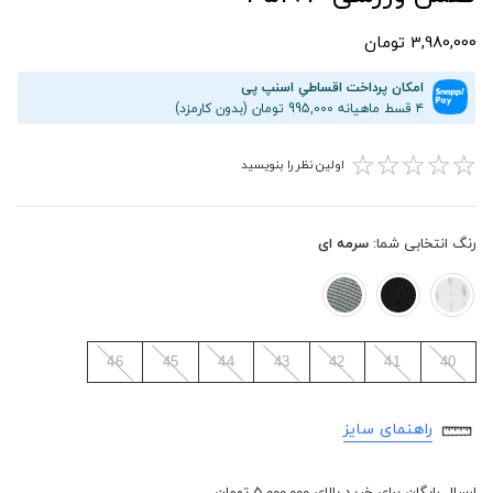
3,980,000 تومان
امکان پرداخت اقساطیِ اسنپ پی
۴ قسط ماهیانه 995,000 تومان (بدون کارمزد)
☆
☆
☆
☆
☆
اولین نظر را بنویسید
رنگ انتخابی شما:
سرمه ای
46
45
44
43
42
41
40
راهنمای سایز
ارسال رایگان برای خرید بالای 5,000,000 تومان