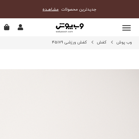
جدیدترین محصولات
مشـاهـده
وب پوش
کفش
کفش ورزشی 45179