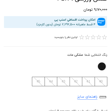
9,170,000 تومان
امکان پرداخت اقساطیِ اسنپ پی
۴ قسط ماهیانه 2,292,500 تومان (بدون کارمزد)
☆
☆
☆
☆
☆
اولین نظر را بنویسید
رنگ انتخابی شما:
مشکی مات
45
44
43
42
41
40
راهنمای سایز
ارسال رایگان برای خرید بالای 5,000,000 تومان