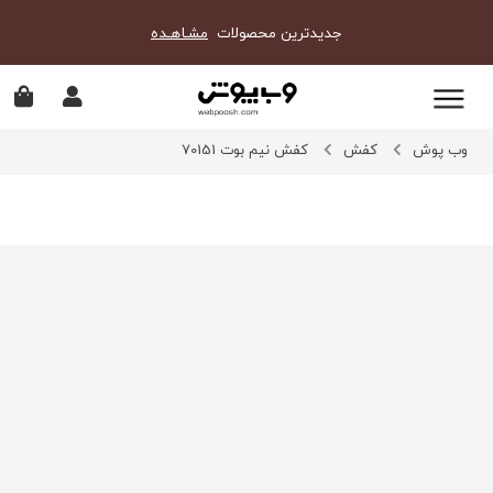
جدیدترین محصولات
مشـاهـده
وب پوش
کفش
کفش نیم بوت 70151