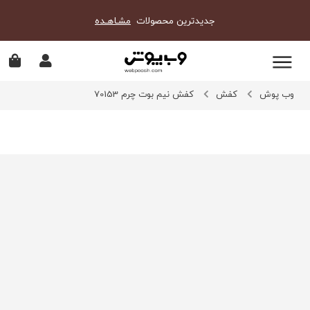
جدیدترین محصولات
مشـاهـده
وب پوش
کفش
کفش نیم بوت چرم 70153