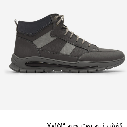
کفش نیم بوت چرم 70153