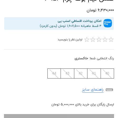
6,430,000 تومان
امکان پرداخت اقساطیِ اسنپ پی
۴ قسط ماهیانه 1,607,500 تومان (بدون کارمزد)
☆
☆
☆
☆
☆
اولین نظر را بنویسید
رنگ انتخابی شما:
خاکستری
44
43
42
41
40
راهنمای سایز
ارسال رایگان برای خرید بالای 5,000,000 تومان