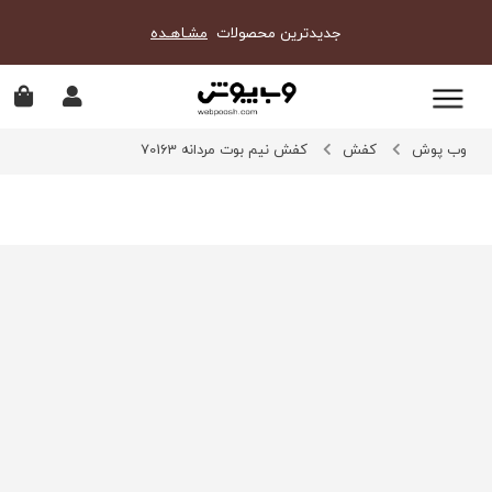
جدیدترین محصولات
مشـاهـده
وب پوش
کفش
کفش نیم بوت مردانه 70163