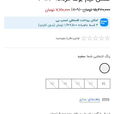
15,420,000 تومان
7,710,000 تومان
(50%-)
امکان پرداخت اقساطیِ اسنپ پی
۴ قسط ماهیانه 1,927,500 تومان (بدون کارمزد)
☆
☆
☆
☆
☆
اولین نظر را بنویسید
رنگ انتخابی شما:
سفید
45
44
43
42
41
راهنمای سایز
ارسال رایگان برای خرید بالای 5,000,000 تومان