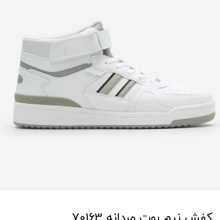
کفش نیم بوت مردانه 70163