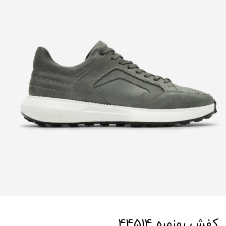
کفش روزمره 44514