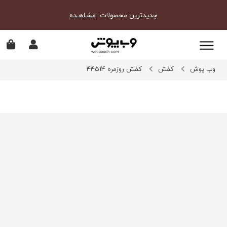
جدیدترین محصولات
مشـاهـده
وب پوش
کفش
کفش روزمره 44514