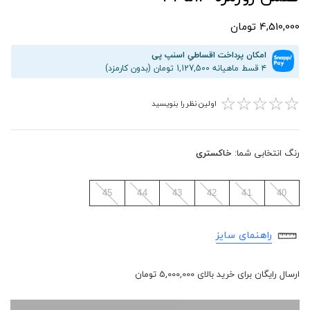
4,510,000 تومان
امکان پرداخت اقساطیِ اسنپ پی
۴ قسط ماهیانه 1,127,500 تومان (بدون کارمزد)
☆
☆
☆
☆
☆
اولین نظر را بنویسید
رنگ انتخابی شما:
خاکستری
45
44
43
42
41
40
راهنمای سایز
ارسال رایگان برای خرید بالای 5,000,000 تومان