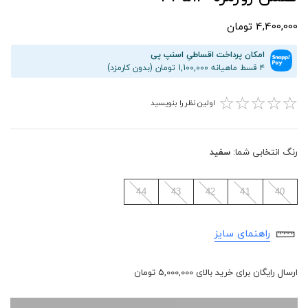
4,400,000 تومان
امکان پرداخت اقساطیِ اسنپ پی
۴ قسط ماهیانه 1,100,000 تومان (بدون کارمزد)
☆
☆
☆
☆
☆
اولین نظر را بنویسید
رنگ انتخابی شما:
سفید
44
43
42
41
40
راهنمای سایز
ارسال رایگان برای خرید بالای 5,000,000 تومان