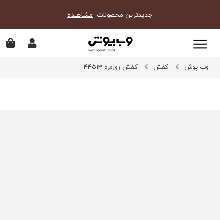
جدیدترین محصولات
مشـاهـده
وب پوش
کفش
کفش روزمره 44513