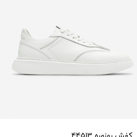
کفش روزمره 44513