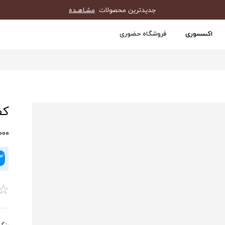
جدیدترین محصولات
مشـاهـده
اکسسوری
فروشگاه حضوری
کفش
0,000
☆