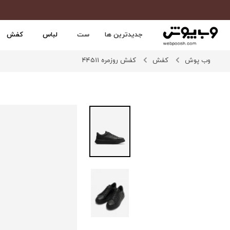
جدیدترین ها
ست
لباس
کفش
وب پوش
کفش
کفش روزمره 44511