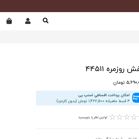
 روزمره 44511
5,69 تومان
امکان پرداخت اقساطیِ اسنپ پی
۴ قسط ماهیانه 1,422,500 تومان (بدون کارمزد)
☆
☆
☆
☆
اولین نظر را بنویسید