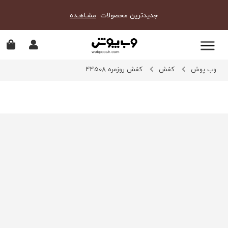
جدیدترین محصولات
مشـاهـده
وب پوش
کفش
کفش روزمره 44508