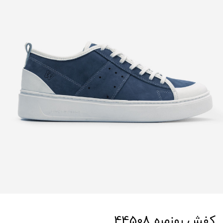
کفش روزمره 44508