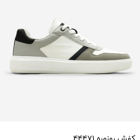
کفش روزمره 44471