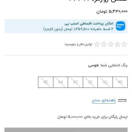
5,430,000 تومان
امکان پرداخت اقساطیِ اسنپ پی
۴ قسط ماهیانه 1,357,500 تومان (بدون کارمزد)
☆
☆
☆
☆
☆
اولین نظر را بنویسید
رنگ انتخابی شما:
طوسی
45
44
43
42
41
40
راهنمای سایز
ارسال رایگان برای خرید بالای 5,000,000 تومان