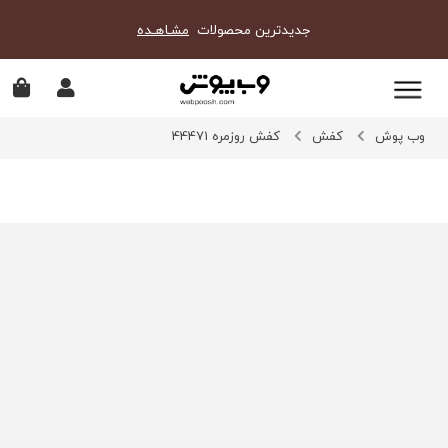
جدیدترین محصولات
مشـاهـده
وب پوش
کفش
کفش روزمره 44471