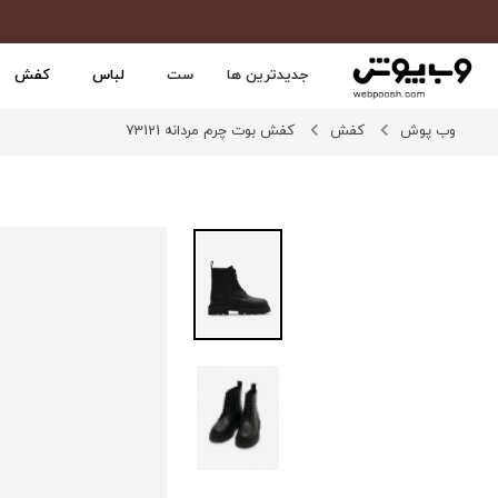
جدیدترین ها
ست
لباس
کفش
وب پوش
کفش
کفش بوت چرم مردانه 73121