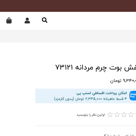
ش بوت چرم مردانه 73121
9,34 تومان
امکان پرداخت اقساطیِ اسنپ پی
۴ قسط ماهیانه 2,335,000 تومان (بدون کارمزد)
☆
☆
☆
☆
اولین نظر را بنویسید