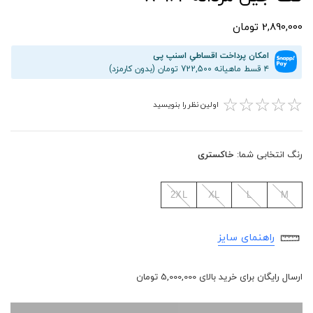
2,890,000 تومان
امکان پرداخت اقساطیِ اسنپ پی
۴ قسط ماهیانه 722,500 تومان (بدون کارمزد)
☆
☆
☆
☆
☆
اولین نظر را بنویسید
رنگ انتخابی شما:
خاکستری
2XL
XL
L
M
راهنمای سایز
ارسال رایگان برای خرید بالای 5,000,000 تومان