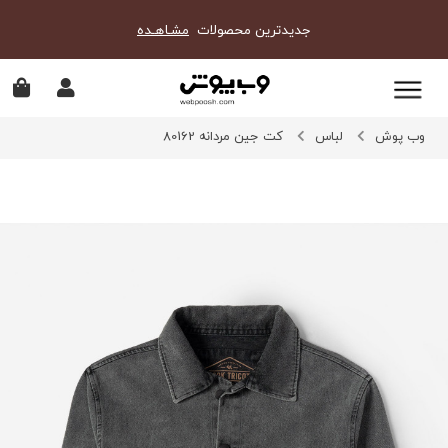
جدیدترین محصولات
مشـاهـده
وب پوش
لباس
کت جین مردانه 80162