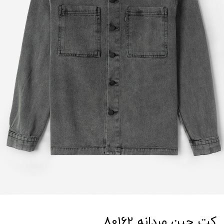
کت جین مردانه 80162