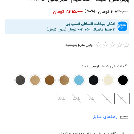
4,830,000 تومان
2,415,000 تومان
(50%-)
امکان پرداخت اقساطیِ اسنپ پی
۴ قسط ماهیانه 603,750 تومان (بدون کارمزد)
☆
☆
☆
☆
☆
اولین نظر را بنویسید
رنگ انتخابی شما:
طوسی تیره
3XL
2XL
XL
L
M
راهنمای سایز
ارسال رایگان برای خرید بالای 5,000,000 تومان