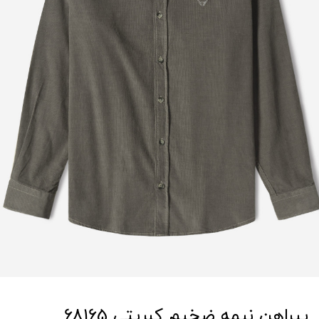
پیراهن نیمه ضخیم کبریتی 68165