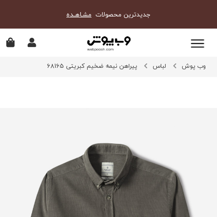
جدیدترین محصولات
مشـاهـده
وب پوش
لباس
پیراهن نیمه ضخیم کبریتی 68165