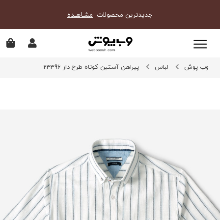
جدیدترین محصولات
مشـاهـده
وب پوش
لباس
پیراهن آستین کوتاه طرح دار 23396