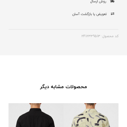
روش ارسال
تعویض یا بازگشت آسان
کد محصول: 2412339513
محصولات مشابه دیگر