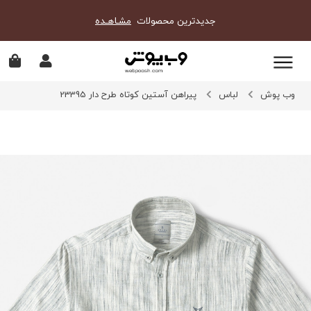
جدیدترین محصولات
مشـاهـده
وب پوش
لباس
پیراهن آستین کوتاه طرح دار 23395