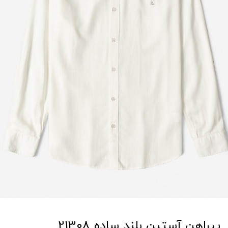
پیراهن آستین بلند ساده 21308