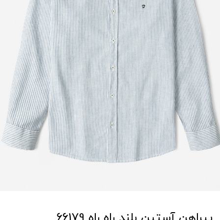
پیراهن آستین بلند راه راه 66179