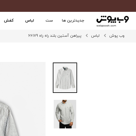
جدیدترین ها
ست
لباس
کفش
وب پوش
لباس
پیراهن آستین بلند راه راه 66179