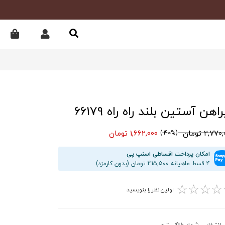
اهن آستین بلند راه راه 66179
2,77 تومان
1,662,000 تومان
(40%-)
امکان پرداخت اقساطیِ اسنپ پی
۴ قسط ماهیانه 415,500 تومان (بدون کارمزد)
☆
☆
☆
☆
اولین نظر را بنویسید