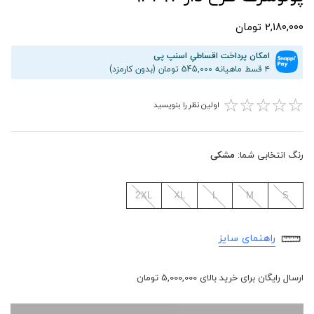
2,180,000 تومان
امکان پرداخت اقساطیِ اسنپ پی
۴ قسط ماهیانه 545,000 تومان (بدون کارمزد)
☆
☆
☆
☆
☆
اولین نظر را بنویسید
رنگ انتخابی شما:
مشکی
2XL
XL
L
M
S
راهنمای سایز
ارسال رایگان برای خرید بالای 5,000,000 تومان