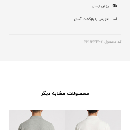
روش ارسال
تعویض یا بازگشت آسان
کد محصول: 2419429702
محصولات مشابه دیگر