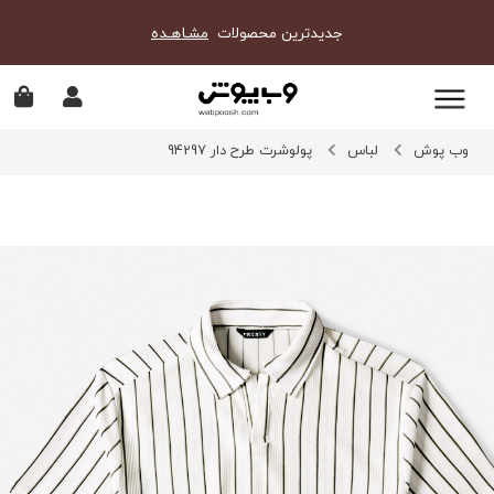
جدیدترین محصولات
مشـاهـده
وب پوش
لباس
پولوشرت طرح دار 94297