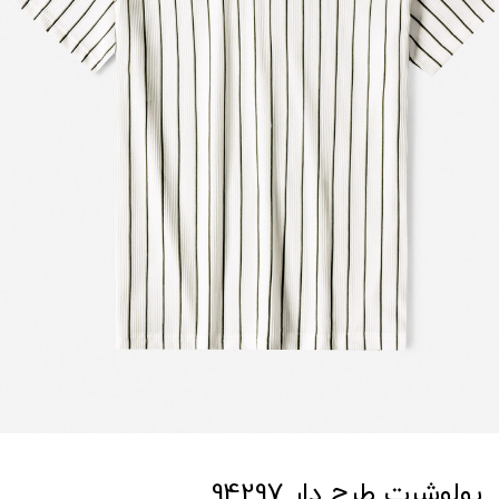
پولوشرت طرح دار 94297