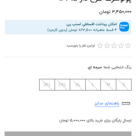
3,450,000 تومان
امکان پرداخت اقساطیِ اسنپ پی
۴ قسط ماهیانه 862,500 تومان (بدون کارمزد)
☆
☆
☆
☆
☆
اولین نظر را بنویسید
رنگ انتخابی شما:
سرمه ای
3XL
2XL
XL
L
M
S
راهنمای سایز
ارسال رایگان برای خرید بالای 5,000,000 تومان