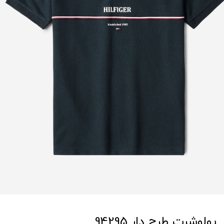
پولوشرت طرح دار 94295