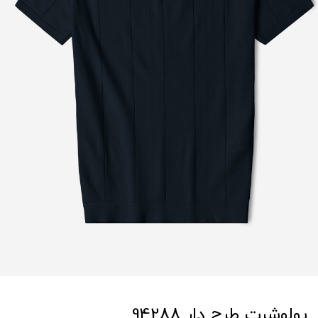
پولوشرت طرح دار 94288