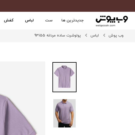
جدیدترین ها
ست
لباس
کفش
وب پوش
لباس
پولوشرت ساده مردانه 93155