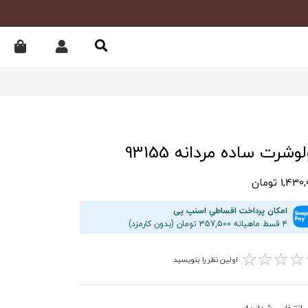
وشرت ساده مردانه 93155
1,43 تومان
امکان پرداخت اقساطیِ اسنپ پی
۴ قسط ماهیانه 357,500 تومان (بدون کارمزد)
☆
☆
☆
☆
اولین نظر را بنویسید