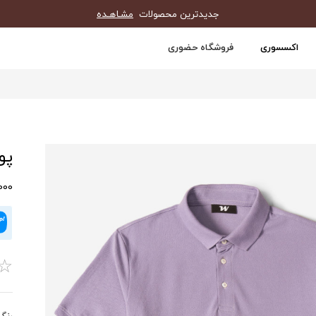
جدیدترین محصولات
مشـاهـده
اکسسوری
فروشگاه حضوری
پول
0,000
☆