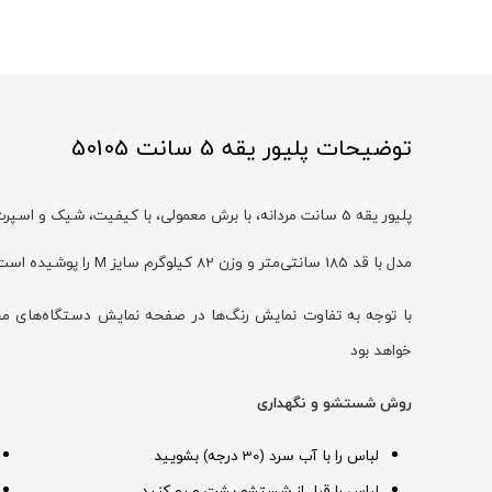
توضیحات پلیور یقه 5 سانت 50105
پلیور یقه 5 سانت مردانه
، با برش معمولی، با کیفیت، شیک و اسپر
مدل با قد 185 سانتی‌متر و وزن 82 کیلوگرم سایز M را پوشیده است
خواهد بود
روش شستشو و نگهداری
لباس را با آب سرد (30 درجه) بشویید
لباس را قبل از شستشو پشت و رو کنید