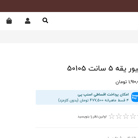
 یقه 5 سانت 50105
1,9 تومان
امکان پرداخت اقساطیِ اسنپ پی
۴ قسط ماهیانه 477,500 تومان (بدون کارمزد)
☆
☆
☆
☆
اولین نظر را بنویسید