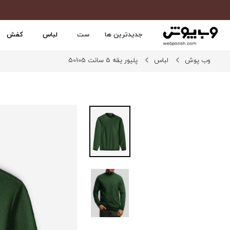
جدیدترین ها
ست
لباس
کفش
وب پوش
لباس
پلیور یقه 5 سانت 50105