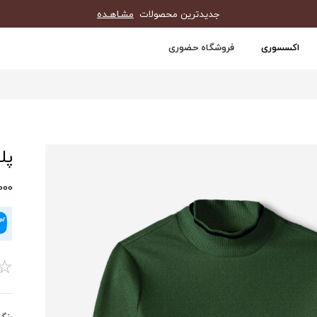
جدیدترین محصولات
مشـاهـده
اکسسوری
فروشگاه حضوری
پلیور
10,000
☆