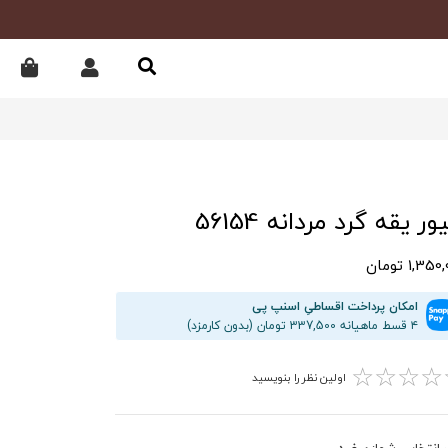
ور یقه گرد مردانه 56154
1,35 تومان
امکان پرداخت اقساطیِ اسنپ پی
۴ قسط ماهیانه 337,500 تومان (بدون کارمزد)
☆
☆
☆
☆
اولین نظر را بنویسید