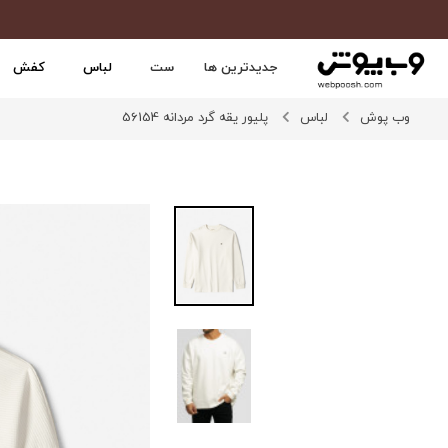
جدیدترین ها
ست
لباس
کفش
وب پوش
لباس
پلیور یقه گرد مردانه 56154