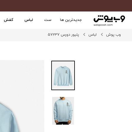
جدیدترین ها
ست
لباس
کفش
وب پوش
لباس
پلیور دورس 57237