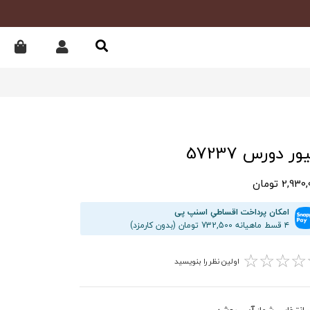
ور دورس 57237
2,93 تومان
امکان پرداخت اقساطیِ اسنپ پی
۴ قسط ماهیانه 732,500 تومان (بدون کارمزد)
☆
☆
☆
☆
اولین نظر را بنویسید