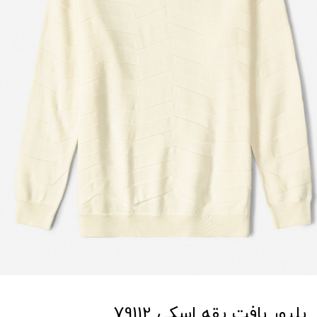
پلیور بافت یقه اسکی 79112