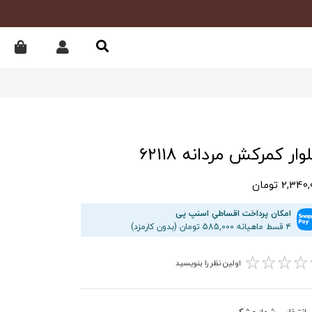
ار کمرکش مردانه 62118
2,34 تومان
امکان پرداخت اقساطیِ اسنپ پی
۴ قسط ماهیانه 585,000 تومان (بدون کارمزد)
☆
☆
☆
☆
اولین نظر را بنویسید