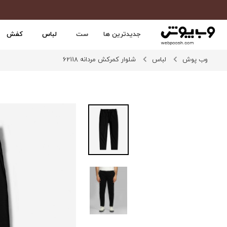
جدیدترین ها
ست
لباس
کفش
وب پوش
لباس
شلوار کمرکش مردانه 62118