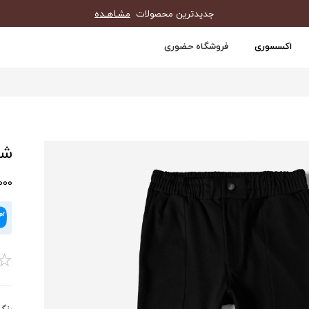
جدیدترین محصولات
مشـاهـده
اکسسوری
فروشگاه حضوری
شلو
0,000
☆