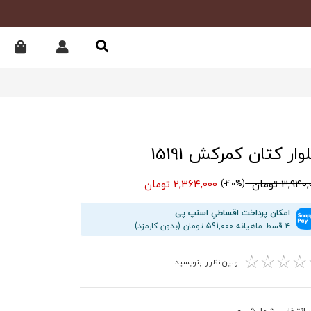
وار کتان کمرکش 15191
3,94 تومان
2,364,000 تومان
(40%-)
امکان پرداخت اقساطیِ اسنپ پی
۴ قسط ماهیانه 591,000 تومان (بدون کارمزد)
☆
☆
☆
☆
اولین نظر را بنویسید