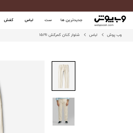
جدیدترین ها
ست
لباس
کفش
وب پوش
لباس
شلوار کتان کمرکش 15191