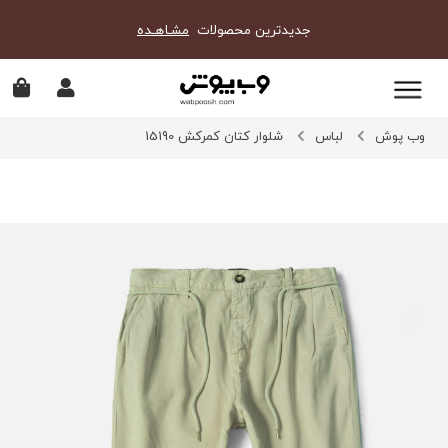
جدیدترین محصولات
مشـاهـده
وب پوش
لباس
شلوار کتان کمرکش 15190