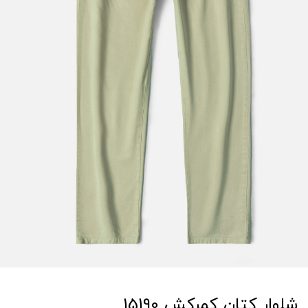
شلوار کتان کمرکش 15190