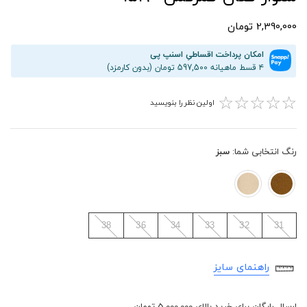
2,390,000 تومان
امکان پرداخت اقساطیِ اسنپ پی
۴ قسط ماهیانه 597,500 تومان (بدون کارمزد)
☆
☆
☆
☆
☆
اولین نظر را بنویسید
رنگ انتخابی شما:
سبز
38
36
34
33
32
31
راهنمای سایز
ارسال رایگان برای خرید بالای 5,000,000 تومان