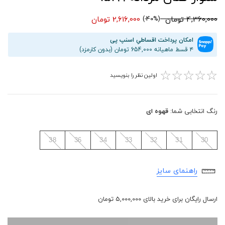
4,360,000 تومان
2,616,000 تومان
(40%-)
امکان پرداخت اقساطیِ اسنپ پی
۴ قسط ماهیانه 654,000 تومان (بدون کارمزد)
☆
☆
☆
☆
☆
اولین نظر را بنویسید
رنگ انتخابی شما:
قهوه ای
38
36
34
33
32
31
30
راهنمای سایز
ارسال رایگان برای خرید بالای 5,000,000 تومان