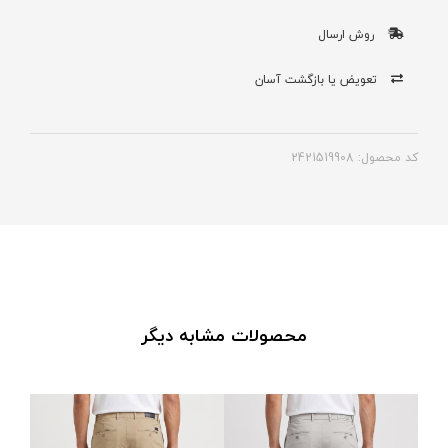
روش ارسال
تعویض یا بازگشت آسان
کد محصول: 2421519908
محصولات مشابه دیگر