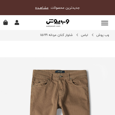
جدیدترین محصولات
مشـاهـده
وب پوش
لباس
شلوار کتان مردانه 15199