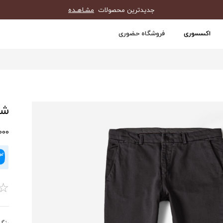
جدیدترین محصولات
مشـاهـده
اکسسوری
فروشگاه حضوری
شلو
0,000
☆