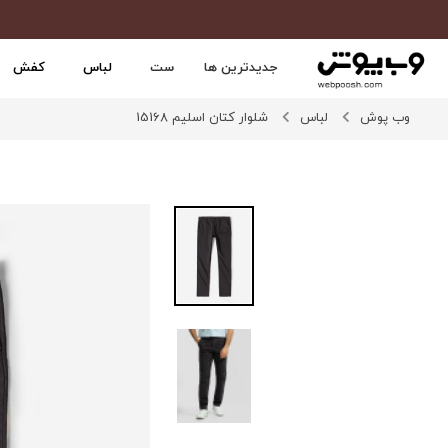
جدیدترین ها
ست
لباس
کفش
وب پوش
لباس
شلوار کتان اسلیم 15168