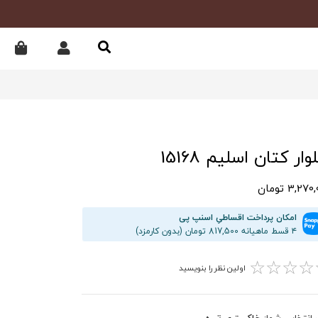
ار کتان اسلیم 15168
3,27 تومان
امکان پرداخت اقساطیِ اسنپ پی
۴ قسط ماهیانه 817,500 تومان (بدون کارمزد)
☆
☆
☆
☆
اولین نظر را بنویسید