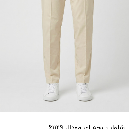
شلوار پارچه ای مودال 61129