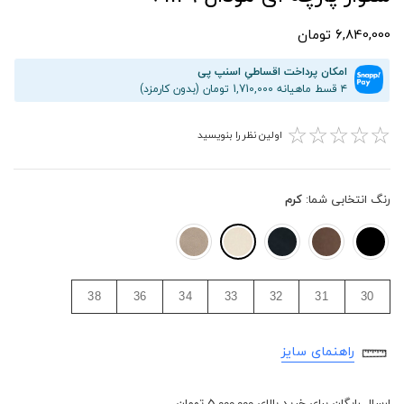
6,840,000 تومان
امکان پرداخت اقساطیِ اسنپ پی
۴ قسط ماهیانه 1,710,000 تومان (بدون کارمزد)
☆
☆
☆
☆
☆
اولین نظر را بنویسید
رنگ انتخابی شما:
کرم
38
36
34
33
32
31
30
راهنمای سایز
ارسال رایگان برای خرید بالای 5,000,000 تومان