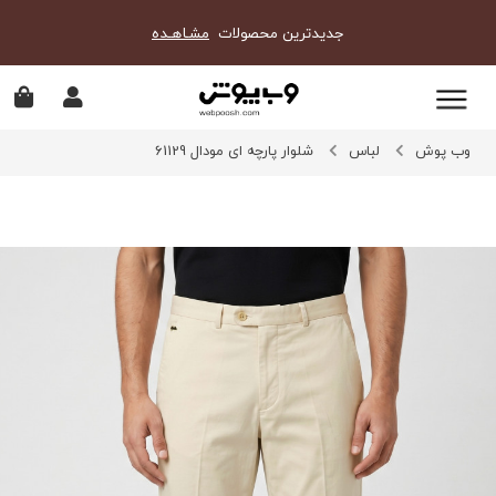
جدیدترین محصولات
مشـاهـده
وب پوش
لباس
شلوار پارچه ای مودال 61129