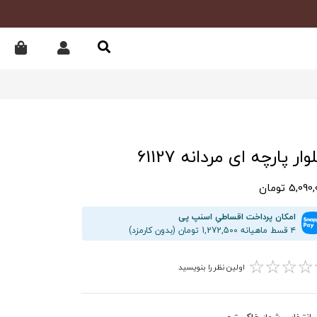
ار پارچه ای مردانه 61127
5,09 تومان
امکان پرداخت اقساطیِ اسنپ پی
۴ قسط ماهیانه 1,272,500 تومان (بدون کارمزد)
☆
☆
☆
☆
اولین نظر را بنویسید