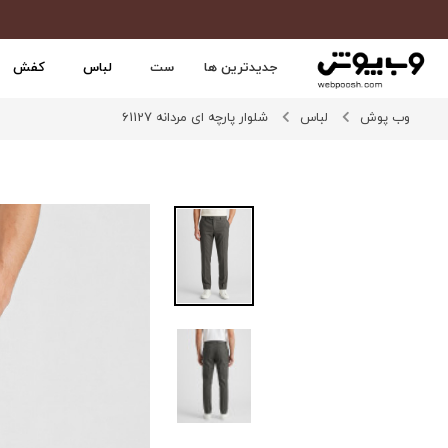
جدیدترین ها
ست
لباس
کفش
وب پوش
لباس
شلوار پارچه ای مردانه 61127