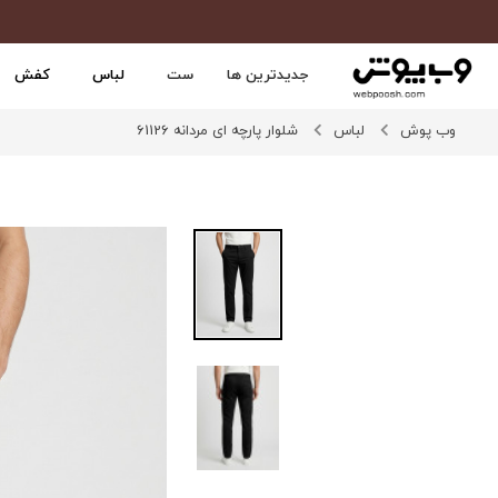
جدیدترین ها
ست
لباس
کفش
وب پوش
لباس
شلوار پارچه ای مردانه 61126