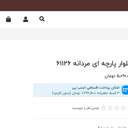
ار پارچه ای مردانه 61126
5,09 تومان
امکان پرداخت اقساطیِ اسنپ پی
۴ قسط ماهیانه 1,272,500 تومان (بدون کارمزد)
☆
☆
☆
☆
اولین نظر را بنویسید