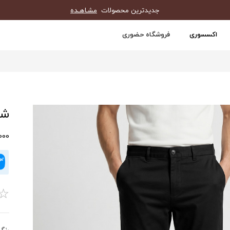
جدیدترین محصولات
مشـاهـده
اکسسوری
فروشگاه حضوری
شلو
0,000
☆